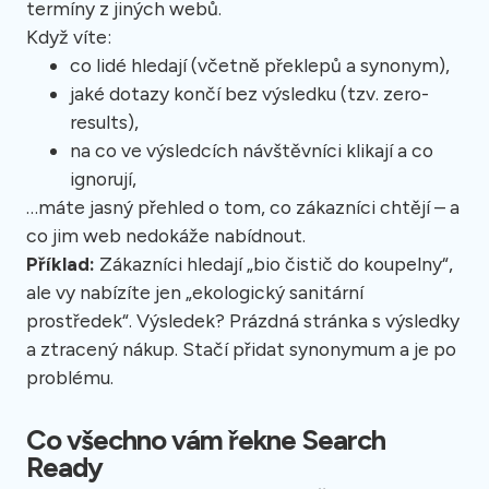
termíny z jiných webů.
Když víte:
co lidé hledají (včetně překlepů a synonym),
jaké dotazy končí bez výsledku (tzv. zero-
results),
na co ve výsledcích návštěvníci klikají a co
ignorují,
…máte jasný přehled o tom, co zákazníci chtějí – a
co jim web nedokáže nabídnout.
Příklad:
Zákazníci hledají „bio čistič do koupelny“,
ale vy nabízíte jen „ekologický sanitární
prostředek“. Výsledek? Prázdná stránka s výsledky
a ztracený nákup. Stačí přidat synonymum a je po
problému.
Co všechno vám řekne Search
Ready